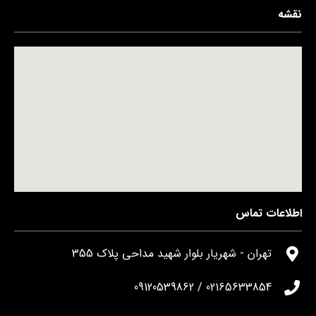
نقشه
اطلاعات تماس
تهران - شهریار بلوار شهید مداحی پلاک 355
02165633854 / 09120539862